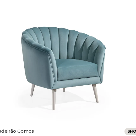
adeirão Gomos
SH