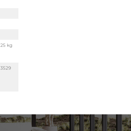
R25 kg
R3529