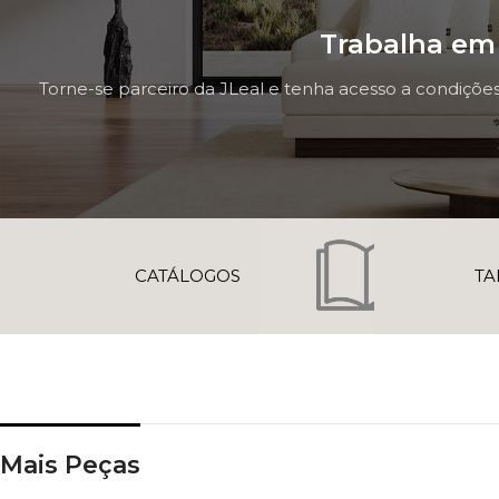
Trabalha em 
Torne-se parceiro da JLeal e tenha acesso a condições
CATÁLOGOS
TA
Mais Peças