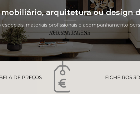
mobiliário, arquitetura ou design d
 especiais, materiais profissionais e acompanhamento perso
VER VANTAGENS
BELA DE PREÇOS
FICHEIROS 3