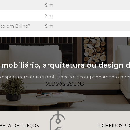
Sim
Sim
to em Brilho?
Sim
mobiliário, arquitetura ou design d
 especiais, materiais profissionais e acompanhamento perso
VER VANTAGENS
BELA DE PREÇOS
FICHEIROS 3