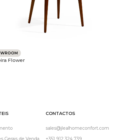
Cadeira
OWROOM
ira Flower
TEIS
CONTACTOS
mento
sales@jlealhomeconfort.com
s Gerais de Venda
+351 912 324 739