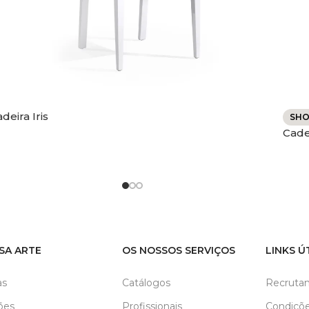
deira Iris
SH
Cade
SA ARTE
OS NOSSOS SERVIÇOS
LINKS Ú
as
Catálogos
Recruta
ões
Profissionais
Condiçõe