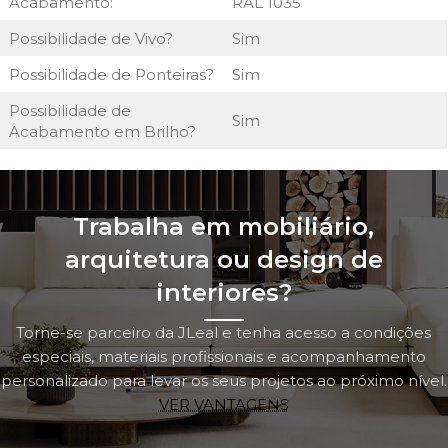
Acabamento:
RAL 1035
Possibilidade de Vivo?
Sim
Possibilidade de Ponteiras?
Sim
Possibilidade de
Sim
Acabamento em Brilho?
Trabalha em mobiliário,
arquitetura ou design de
interiores?
Torne-se parceiro da JLeal e tenha acesso a condições
especiais, materiais profissionais e acompanhamento
personalizado para levar os seus projetos ao próximo nível.
VER VANTAGENS