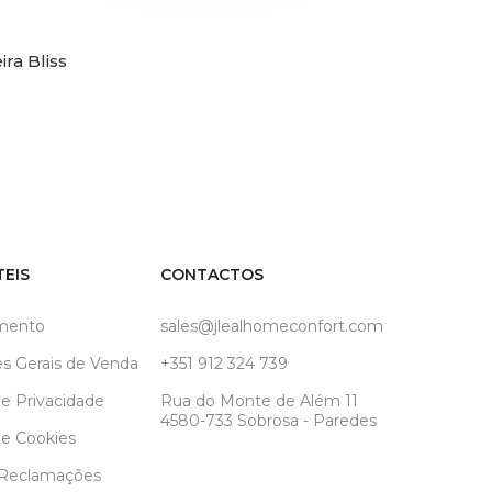
ira Bliss
SHOW
Cadeira
TEIS
CONTACTOS
mento
sales@jlealhomeconfort.com
s Gerais de Venda
+351 912 324 739
de Privacidade
Rua do Monte de Além 11
4580-733 Sobrosa - Paredes
de Cookies
 Reclamações