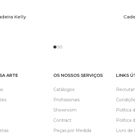
deira Kelly
Cade
SA ARTE
OS NOSSOS SERVIÇOS
LINKS Ú
as
Catálogos
Recruta
ões
Profissionais
Condiçõe
Showroom
Política 
Contract
Política 
etas
Peças por Medida
Livro de