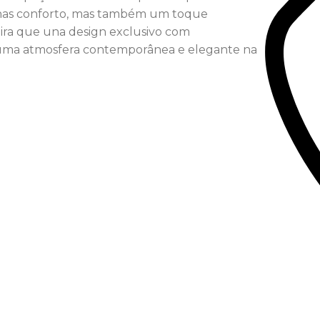
enas conforto, mas também um toque
eira que una design exclusivo com
ar uma atmosfera contemporânea e elegante na